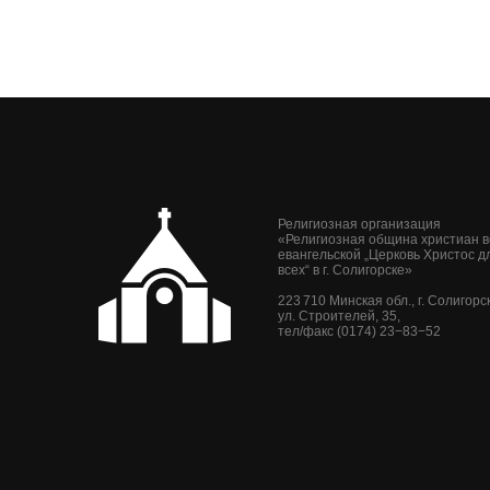
Религиозная организация
«Религиозная община христиан 
евангельской „Церковь Христос д
всех“ в г. Солигорске»
223 710 Минская обл., г. Солигорск
ул. Строителей, 35,
тел/факс (0174) 23−83−52