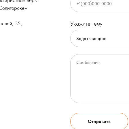
на христиан веры
 Солигорске»
Укажите тему
телей, 35,
Отправить