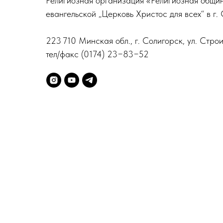
Религиозная организация «Религиозная общи
евангельской „Церковь Христос для всех“ в г.
223 710 Минская обл., г. Солигорск, ул. Строи
тел/факс (0174) 23−83−52