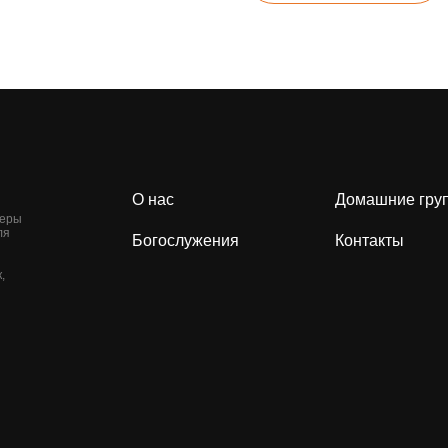
О нас
Домашние гру
веры
ля
Богослужения
Контакты
,