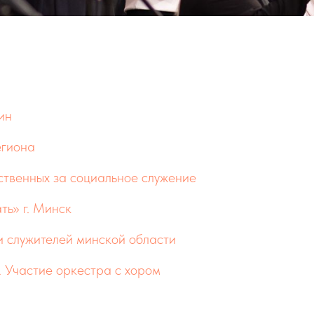
бин
егиона
ственных за социальное служение
ть» г. Минск
и служителей минской области
 Участие оркестра с хором