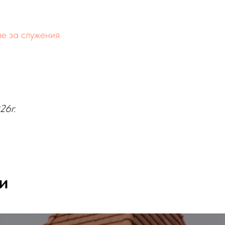
ые за служения
26г.
и