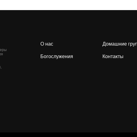
О нас
Домашние гру
веры
ля
Богослужения
Контакты
,