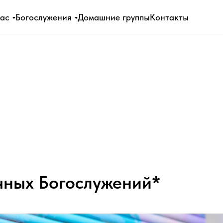
ас
Богослужения
Домашние группы
Контакты
чных Богослужений*