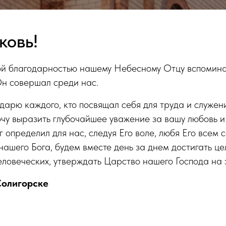
ковь!
ой благодарностью нашему Небесному Отцу вспоми
Он совершал среди нас.
арю каждого, кто посвящал себя для труда и служени
очу выразить глубочайшее уважение за вашу любовь и
г определил для нас, следуя Его воле, любя Его всем
 нашего Бога, будем вместе день за днем достигать це
еловеческих, утверждать Царство нашего Господа на 
Солигорске