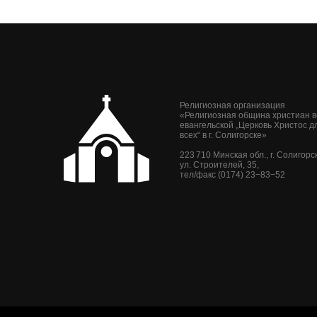
Религиозная организация
«Религиозная община христиан 
евангельской „Церковь Христос д
всех“ в г. Солигорске»
223 710 Минская обл., г. Солигорск
ул. Строителей, 35,
тел/факс (0174) 23−83−52